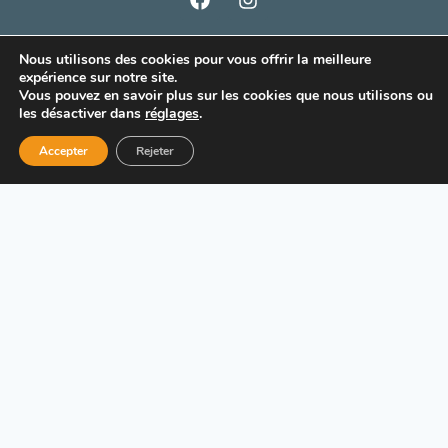
CONCARNEAU
Nous utilisons des cookies pour vous offrir la meilleure
expérience sur notre site.
Quai d’Aiguillon
Vous pouvez en savoir plus sur les cookies que nous utilisons ou
02 98 60 55 55
les désactiver dans
réglages
.
du lundi au vendredi
8h45 à 12h30 et 13h30 à 18h30
Accepter
Rejeter
samedi de 8h45 à 12h30
ROSPORDEN
ZI de Dioulan
02 98 59 80 14
du lundi au vendredi 9h00 à 12h00 et de 14h00 à 18h00