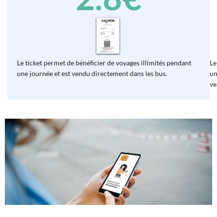
Le ticket permet de bénéficier de voyages illimités pendant
Le
une journée et est vendu directement dans les bus.
un
ve