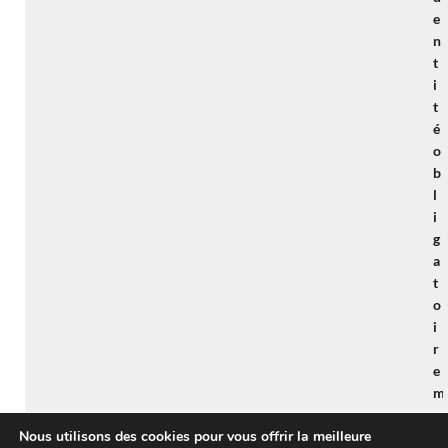
e
n
t
i
t
é
o
b
l
i
g
a
t
o
i
r
e
m
e
Nous utilisons des cookies pour vous offrir la meilleure
n