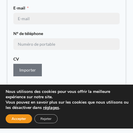
E-mail
N° de téléphone
CV
Importer
Message
Nous utilisons des cookies pour vous offrir la meilleure
expérience sur notre site.
Vous pouvez en savoir plus sur les cookies que nous utilisons ou
les désactiver dans
réglages
.
Accepter
Rejeter
En soumettant ce formulaire, j’accepte que ces