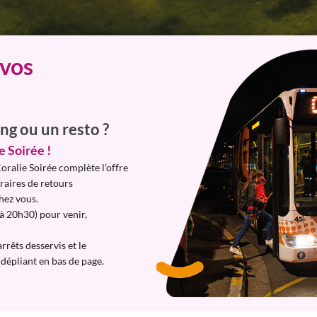
 vos
ng ou un resto ?
e Soirée !
Coralie Soirée complète l’offre
raires de retours
chez vous.
à 20h30) pour venir,
arrêts desservis et le
dépliant en bas de page.