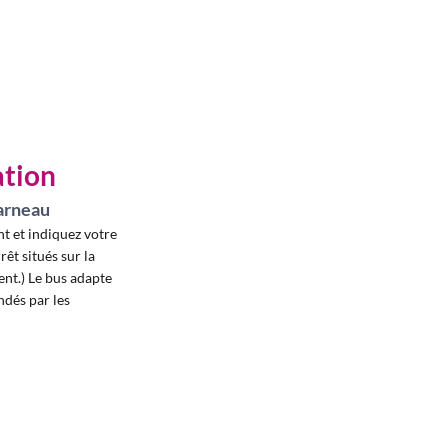
ation
arneau
t et indiquez votre
êt situés sur la
t.) Le bus adapte
ndés par les