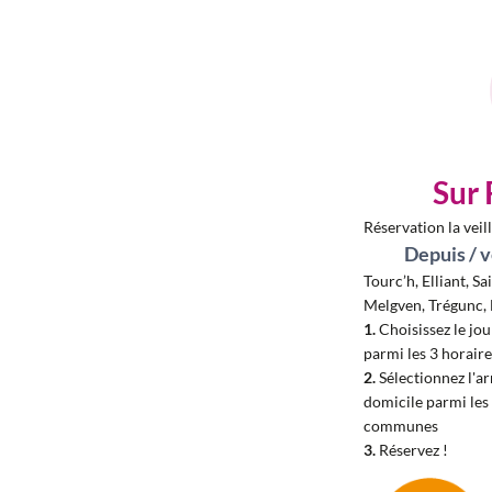
Sur 
Réservation la veil
Depuis / 
Tourc’h, Elliant, S
Melgven, Trégunc,
1.
Choisissez le jou
parmi les 3 horair
2.
Sélectionnez l'ar
domicile parmi les 
communes
3.
Réservez !