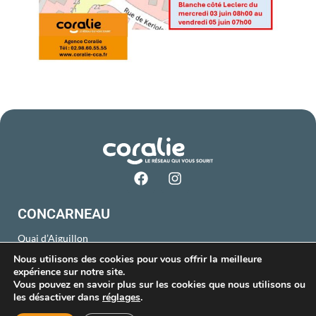
CONCARNEAU
Quai d’Aiguillon
02 98 60 55 55
Nous utilisons des cookies pour vous offrir la meilleure
du lundi au vendredi
expérience sur notre site.
Vous pouvez en savoir plus sur les cookies que nous utilisons ou
8h45 à 12h30 et 13h30 à 18h30
les désactiver dans
réglages
.
samedi de 8h45 à 12h30