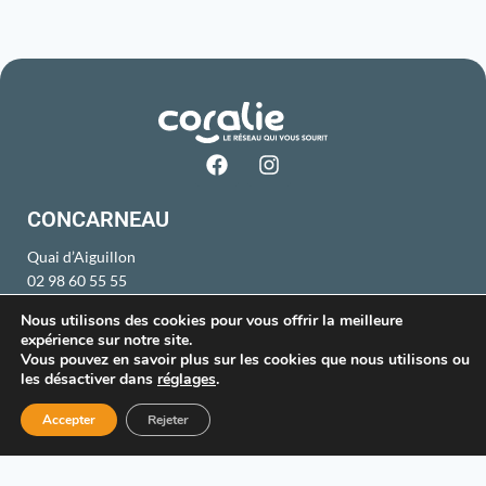
CONCARNEAU
Quai d’Aiguillon
02 98 60 55 55
du lundi au vendredi
Nous utilisons des cookies pour vous offrir la meilleure
8h45 à 12h30 et 13h30 à 18h30
expérience sur notre site.
samedi de 8h45 à 12h30
Vous pouvez en savoir plus sur les cookies que nous utilisons ou
les désactiver dans
réglages
.
ROSPORDEN
Accepter
Rejeter
ZI de Dioulan
02 98 59 80 14