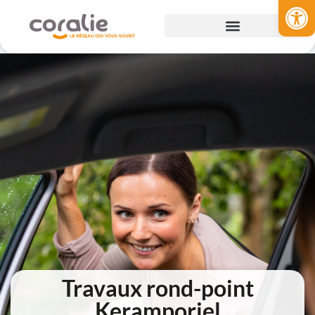
Ouvrir la 
Travaux rond-point
Keramporiel