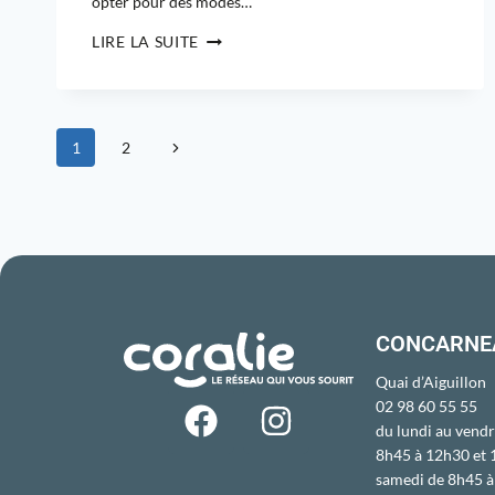
opter pour des modes…
LIRE LA SUITE
1
2
CONCARNE
Quai d’Aiguillon
02 98 60 55 55
du lundi au vendr
8h45 à 12h30 et
samedi de 8h45 